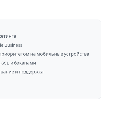
кетинга
e Business
 приоритетом на мобильные устройства
с SSL и бэкапами
вание и поддержка