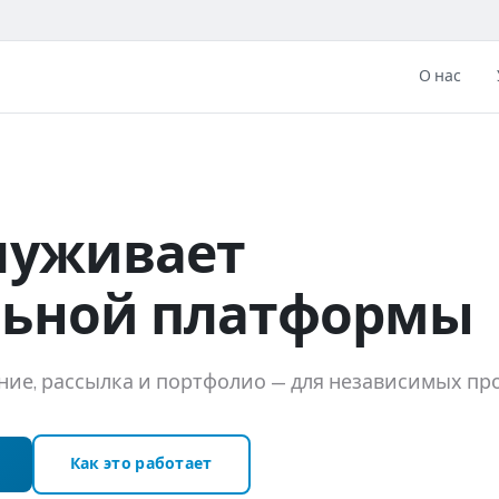
О нас
луживает
льной платформы
ие, рассылка и портфолио — для независимых про
Как это работает