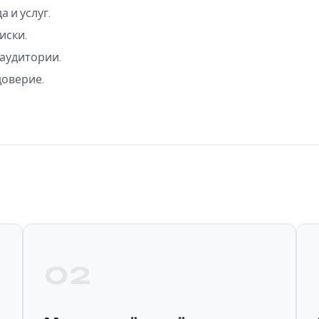
 и услуг.
иски.
 аудитории.
доверие.
02