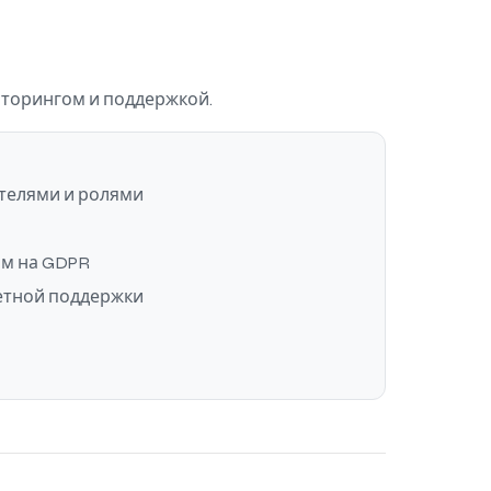
иторингом и поддержкой.
телями и ролями
ом на GDPR
етной поддержки