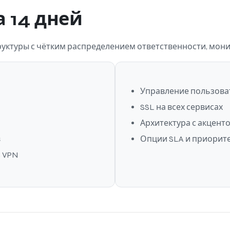
а 14 дней
уктуры с чётким распределением ответственности, мон
Управление пользова
SSL на всех сервисах
Архитектура с акцент
в
Опции SLA и приорит
з VPN