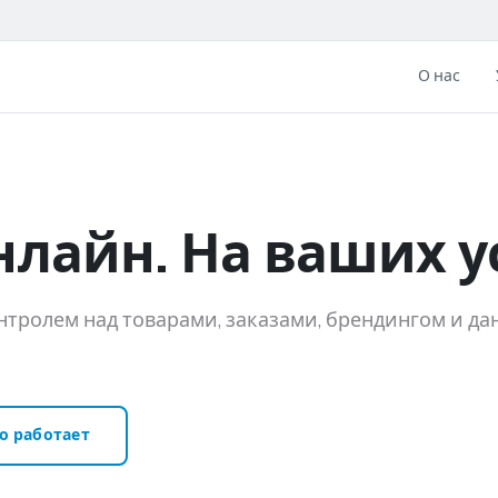
О нас
нлайн. На ваших у
тролем над товарами, заказами, брендингом и д
то работает