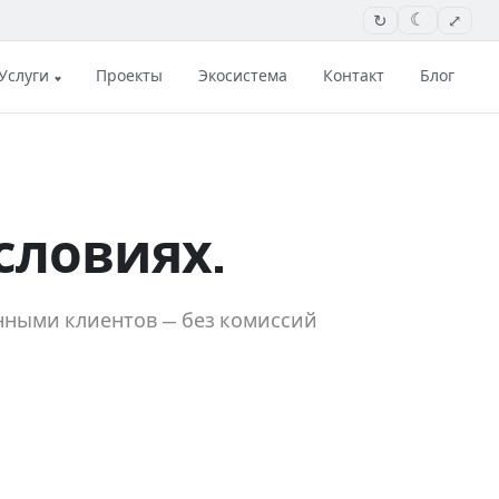
↻
⤢
☾
Услуги
Проекты
Экосистема
Контакт
Блог
словиях.
анными клиентов — без комиссий