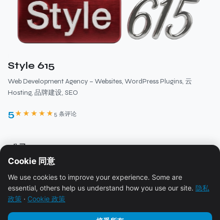
Style 615
Web Development Agency – Websites, WordPress Plugins, 云
Hosting, 品牌建设, SEO
5
★★★★★
5 条评论
›
公司
Cookie 同意
关于
›
资源
We use cookies to improve your experience. Some are
服务
essential, others help us understand how you use our site.
隐私
博客
政策
·
Cookie 政策
定价
›
法律
生态系统
联系