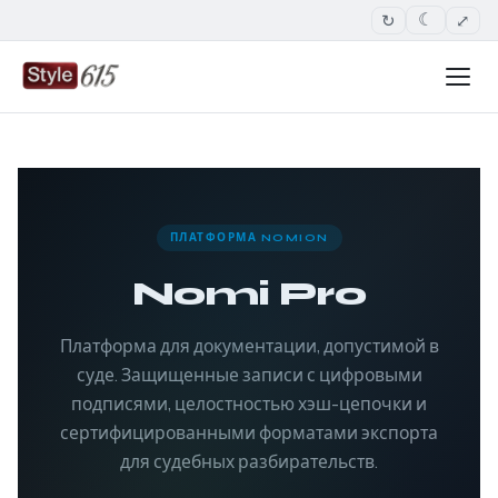
↻
⤢
☾
ПЛАТФОРМА NOMION
Nomi Pro
Платформа для документации, допустимой в
суде. Защищенные записи с цифровыми
подписями, целостностью хэш-цепочки и
сертифицированными форматами экспорта
для судебных разбирательств.