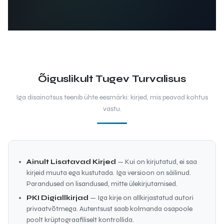
Õiguslikult Tugev Turvalisus
Iga disainotsus teenib ühte eesmärki: kirjed, mis peavad kohtus
vastu.
Ainult Lisatavad Kirjed
— Kui on kirjutatud, ei saa
kirjeid muuta ega kustutada. Iga versioon on säilinud.
Parandused on lisandused, mitte ülekirjutamised.
PKI Digiallkirjad
— Iga kirje on allkirjastatud autori
privaatvõtmega. Autentsust saab kolmanda osapoole
poolt krüptograafiliselt kontrollida.