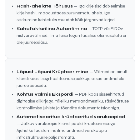
Hash-ahelate Tõhusus
— Iga kirje sisaldab eelmise
kirje hash'i, moodustades purunematu ahela. Iga
sekkumine kehtetuks muudab kõik järgnevad kirjed.
Kahefaktoriline Autentimine
— TOTP või FIDO2
riistvaravõtmed. Ilma teise teguri füüsilise olemasoluta ei
ole juurdepääsu.
Lõpust Lõpuni Krüpteerimine
— Võtmed on ainult
kliendi käes. Isegi hostiteenuse pakkuja ei saa andmetele
juurde pääseda.
Kohtus Valmis Ekspordi
— PDF koos sisseehitatud
digitaalse allkirjaga, täieliku metaandmestiku, räsiväärtuse
kontrollimise juhiste ja tõendite dokumentatsiooniga.
Automatiseeritud krüpteeritud varukoopiad
— Jätkuv varukoopia kliendi poolel krüpteerimisega.
Ajahetke taastamine ilma andmeid varukoopia
infrastruktuurile paljastamata.