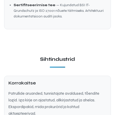
Sertifitseerimise tee
— Kujundatud BSI IT-
Grundschutz ja ISO 27001 nõuete täitmiseks. Arhitektuuri
dokumentatsioon auditi jaoks.
Sihtindustrid
Korrakaitse
Patrullide aruanded, tunnistajate avaldused, tõendite
logid. Iga kirje on ajastatud, allkirjastatud ja ahelas.
Ekspordipakid, mida prokurörid ja kohtud
aktsepteerivad.