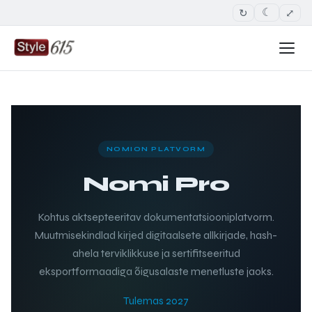
↻
⤢
☾
NOMION PLATVORM
Nomi Pro
Kohtus aktsepteeritav dokumentatsiooniplatvorm.
Muutmisekindlad kirjed digitaalsete allkirjade, hash-
ahela terviklikkuse ja sertifitseeritud
eksportformaadiga õigusalaste menetluste jaoks.
Tulemas 2027