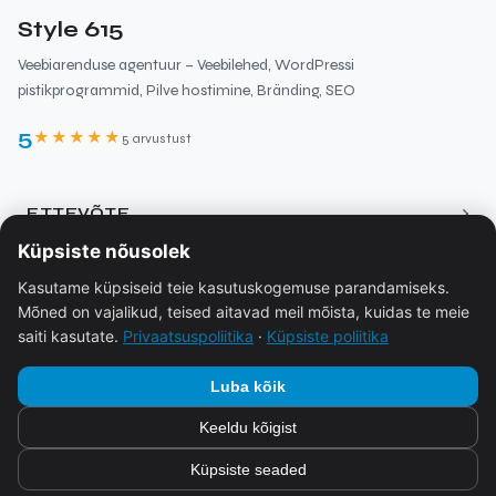
Style 615
Veebiarenduse agentuur – Veebilehed, WordPressi
pistikprogrammid, Pilve hostimine, Bränding, SEO
5
★★★★★
5 arvustust
›
ETTEVÕTE
Küpsiste nõusolek
Meist
›
RESSURSID
Kasutame küpsiseid teie kasutuskogemuse parandamiseks.
Teenused
Mõned on vajalikud, teised aitavad meil mõista, kuidas te meie
Blogi
Hinnakujundus
›
ÕIGUS
saiti kasutate.
Privaatsuspoliitika
·
Küpsiste poliitika
Ökosüsteem
Kontakt
Käibemaksu info
Luba kõik
Broneerimine
Privaatsuspoliitika
Keeldu kõigist
FAQ
© 2026
Style 615
Küpsiste poliitika
Küpsiste seaded
Toetab
Style 615
Tingimused ja määrused