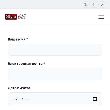
↻
⤢
☾
Ваше имя *
Электронная почта *
Дата визита