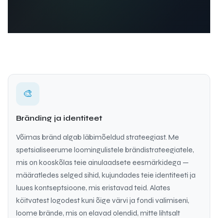
🎨
Bränding ja identiteet
Võimas bränd algab läbimõeldud strateegiast. Me
spetsialiseerume loomingulistele brändistrateegiatele,
mis on kooskõlas teie ainulaadsete eesmärkidega —
määratledes selged sihid, kujundades teie identiteeti ja
luues kontseptsioone, mis eristavad teid. Alates
köitvatest logodest kuni õige värvi ja fondi valimiseni,
loome brände, mis on elavad olendid, mitte lihtsalt