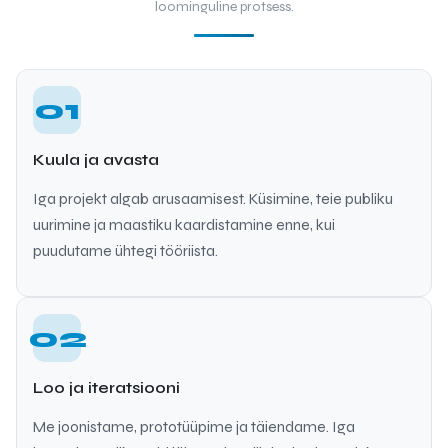
loominguline protsess.
01
Kuula ja avasta
Iga projekt algab arusaamisest. Küsimine, teie publiku
uurimine ja maastiku kaardistamine enne, kui
puudutame ühtegi tööriista.
02
Loo ja iteratsiooni
Me joonistame, prototüüpime ja täiendame. Iga