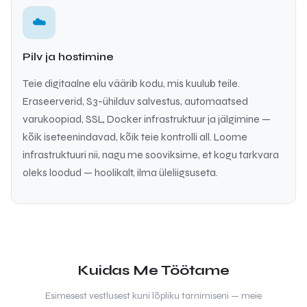
☁️
Pilv ja hostimine
Teie digitaalne elu väärib kodu, mis kuulub teile.
Eraseerverid, S3-ühilduv salvestus, automaatsed
varukoopiad, SSL, Docker infrastruktuur ja jälgimine —
kõik iseteenindavad, kõik teie kontrolli all. Loome
infrastruktuuri nii, nagu me sooviksime, et kogu tarkvara
oleks loodud — hoolikalt, ilma üleliigsuseta.
Kuidas Me Töötame
Esimesest vestlusest kuni lõpliku tarnimiseni — meie