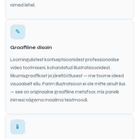
nimed lehel.
✎️
Graafiline disain
Loomingulistest kontseptsioonidest professionaalse
video tootmiseni, kohandatud illustratsioonidest,
liikumisgraafikast ja järeltöötlusest — me toome ideed
visuaalselt ellu. Parim illustratsioon ei ole mitte ainult ilus
— see on originaalne graafiline metafoor, mis paneb
inimesi nägema maailma teistmoodi.
📱