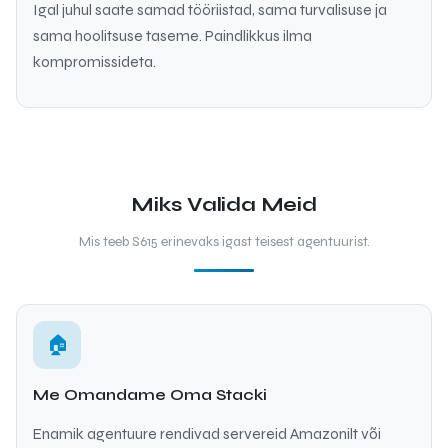
Igal juhul saate samad tööriistad, sama turvalisuse ja
sama hoolitsuse taseme. Paindlikkus ilma
kompromissideta.
Miks Valida Meid
Mis teeb S615 erinevaks igast teisest agentuurist.
🏠
Me Omandame Oma Stacki
Enamik agentuure rendivad servereid Amazonilt või