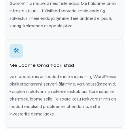
Google'ilt ja müüvad neid teile edasi. Me haldame oma
infrastruktuuri — füüsilised serverid, meie enda S3
salvestus, meie enda jälgimine. Teie andmed ei puutu
kunagi kolmanda osapoole pilve.
🛠
Me Loome Oma Tööriistad
20+ toodet, mis on loodud meie majas — 15 WordPressi
pistikprogrammi, serveri jälgimine, varundussüsteemid,
kauplemisplatvorm ja pilveinfrastruktuur. Kui midagi ei
eksisteeri, loome selle. Te saate kasu tarkvarast, mis on
loodud reaalseid probleeme lahendama, mitte
investorite demo jaoks.