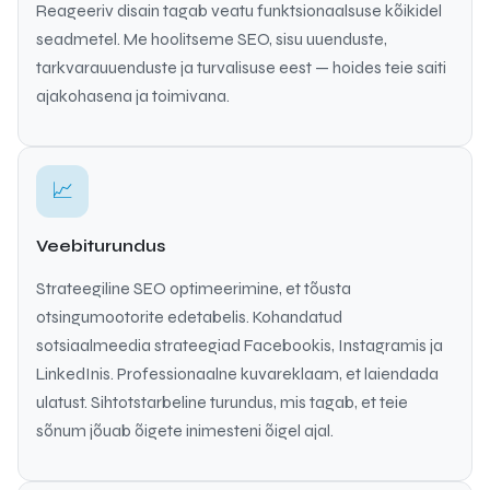
Reageeriv disain tagab veatu funktsionaalsuse kõikidel
seadmetel. Me hoolitseme SEO, sisu uuenduste,
tarkvarauuenduste ja turvalisuse eest — hoides teie saiti
ajakohasena ja toimivana.
📈
Veebiturundus
Strateegiline SEO optimeerimine, et tõusta
otsingumootorite edetabelis. Kohandatud
sotsiaalmeedia strateegiad Facebookis, Instagramis ja
LinkedInis. Professionaalne kuvareklaam, et laiendada
ulatust. Sihtotstarbeline turundus, mis tagab, et teie
sõnum jõuab õigete inimesteni õigel ajal.