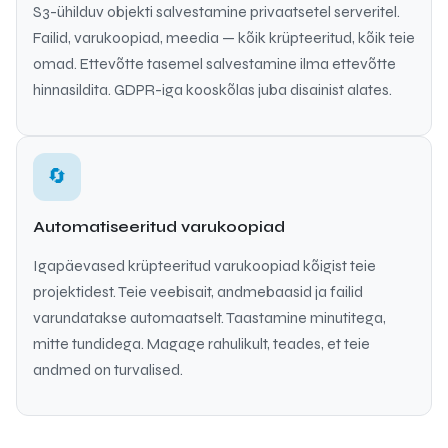
S3-ühilduv objekti salvestamine privaatsetel serveritel.
Failid, varukoopiad, meedia — kõik krüpteeritud, kõik teie
omad. Ettevõtte tasemel salvestamine ilma ettevõtte
hinnasildita. GDPR-iga kooskõlas juba disainist alates.
🔄
Automatiseeritud varukoopiad
Igapäevased krüpteeritud varukoopiad kõigist teie
projektidest. Teie veebisait, andmebaasid ja failid
varundatakse automaatselt. Taastamine minutitega,
mitte tundidega. Magage rahulikult, teades, et teie
andmed on turvalised.