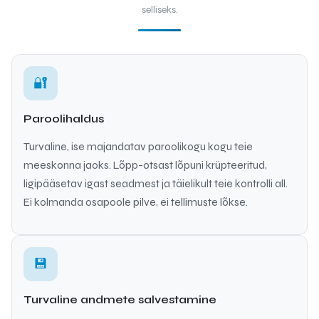
selliseks.
🔐
Paroolihaldus
Turvaline, ise majandatav paroolikogu kogu teie
meeskonna jaoks. Lõpp-otsast lõpuni krüpteeritud,
ligipääsetav igast seadmest ja täielikult teie kontrolli all.
Ei kolmanda osapoole pilve, ei tellimuste lõkse.
💾
Turvaline andmete salvestamine