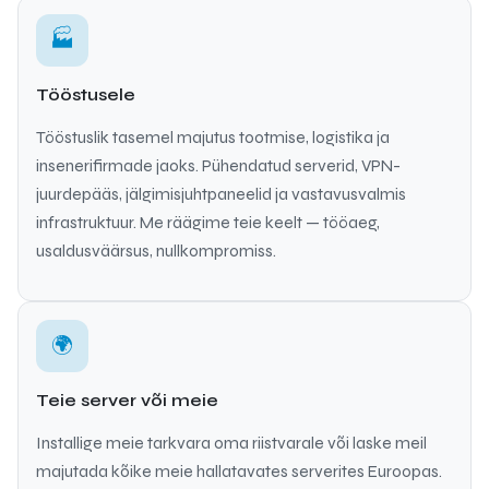
🏭
Tööstusele
Tööstuslik tasemel majutus tootmise, logistika ja
insenerifirmade jaoks. Pühendatud serverid, VPN-
juurdepääs, jälgimisjuhtpaneelid ja vastavusvalmis
infrastruktuur. Me räägime teie keelt — tööaeg,
usaldusväärsus, nullkompromiss.
🌍
Teie server või meie
Installige meie tarkvara oma riistvarale või laske meil
majutada kõike meie hallatavates serverites Euroopas.