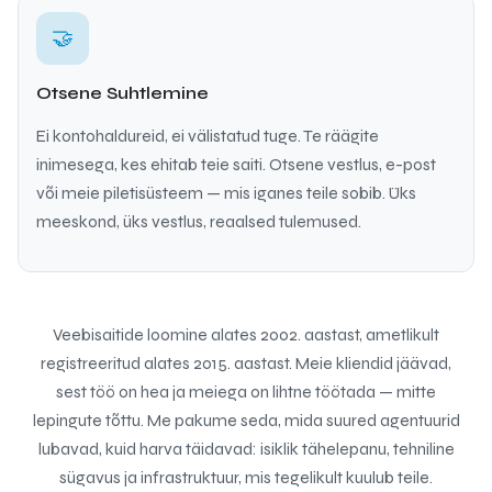
🤝
Otsene Suhtlemine
Ei kontohaldureid, ei välistatud tuge. Te räägite
inimesega, kes ehitab teie saiti. Otsene vestlus, e-post
või meie piletisüsteem — mis iganes teile sobib. Üks
meeskond, üks vestlus, reaalsed tulemused.
Veebisaitide loomine alates 2002. aastast, ametlikult
registreeritud alates 2015. aastast. Meie kliendid jäävad,
sest töö on hea ja meiega on lihtne töötada — mitte
lepingute tõttu. Me pakume seda, mida suured agentuurid
lubavad, kuid harva täidavad: isiklik tähelepanu, tehniline
sügavus ja infrastruktuur, mis tegelikult kuulub teile.