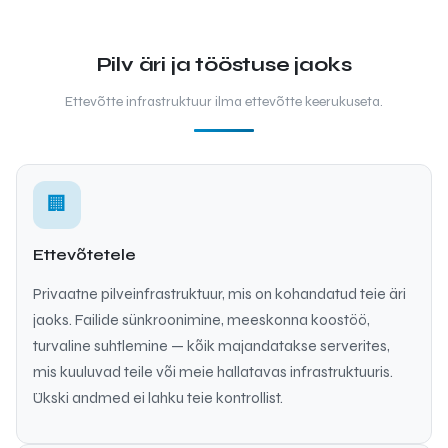
Pilv äri ja tööstuse jaoks
Ettevõtte infrastruktuur ilma ettevõtte keerukuseta.
🏢
Ettevõtetele
Privaatne pilveinfrastruktuur, mis on kohandatud teie äri
jaoks. Failide sünkroonimine, meeskonna koostöö,
turvaline suhtlemine — kõik majandatakse serverites,
mis kuuluvad teile või meie hallatavas infrastruktuuris.
Ükski andmed ei lahku teie kontrollist.