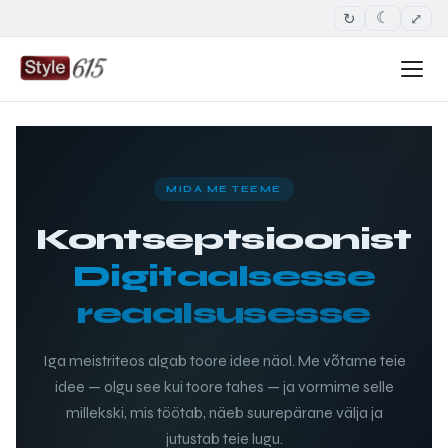
↻
⤢
☾
MIDA ME TEEME
Kontseptsioonist
Digitaalsesse
reaalsusesse
Iga meistriteos algab toore idee näol. Me võtame teie
idee — olgu see kui toore tahes — ja vormime selle
millekski, mis töötab, näeb suurepärane välja ja
jutustab teie lugu.