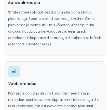
Sotsiaalmeedia
Strateegiline sotsiaalmeedia turundus kohandatud
plaanidega. Seame selged eesmärgid, valime õigeid
platvorme ja loome sisu, mis kõnetab. Ahnelt publiku
analüüsi kaudu avame vajadused ja eelistused,
arendades isikupäraseid strateegiaid optimaalse brändi
resonantsi saavutamiseks.
💻
Veebiarendus
Kontseptsioonist ja disainist programmeerimise ja
rakendamiseni, kasutame tipptasemel tehnoloogiaid, et
luua veebisaite, mis esindavad teie brändi täiuslikult.