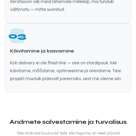
iteratsioon viib meid lähemale millelegi, mis tundub
vältimatu — mitte sunnitud.
03
Käivitamine ja kasvamine
Koh delivery ei ole finish line — see on stardipauk. Me
käivitame, mõõdame, optimeerime ja arendame. Teie
projekt muutub pidevalt paremaks, sest me oleme siin.
Andmete salvestamine ja turvalisus
Teie andmed kuuluvad teile. Me tagame, et need jäävad