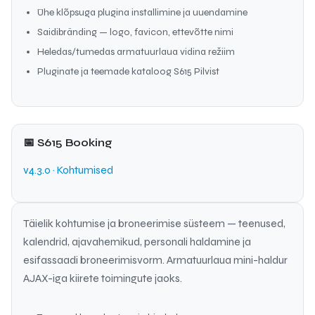
Ühe klõpsuga plugina installimine ja uuendamine
Saidibränding — logo, favicon, ettevõtte nimi
Heledas/tumedas armatuurlaua vidina režiim
Pluginate ja teemade kataloog S615 Pilvist
📅 S615 Booking
v4.3.0 · Kohtumised
Täielik kohtumise ja broneerimise süsteem — teenused,
kalendrid, ajavahemikud, personali haldamine ja
esifassaadi broneerimisvorm. Armatuurlaua mini-haldur
AJAX-iga kiirete toimingute jaoks.