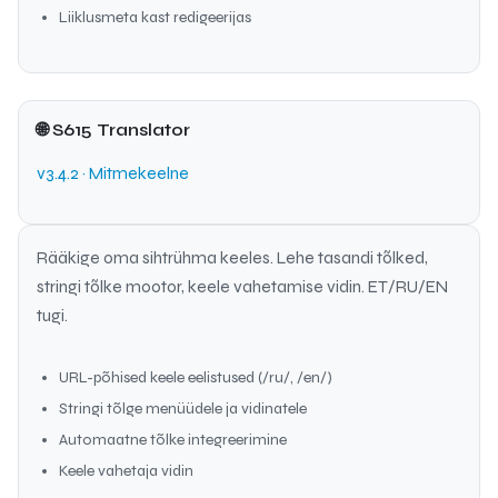
Liiklusmeta kast redigeerijas
🌐 S615 Translator
v3.4.2 · Mitmekeelne
Rääkige oma sihtrühma keeles. Lehe tasandi tõlked,
stringi tõlke mootor, keele vahetamise vidin. ET/RU/EN
tugi.
URL-põhised keele eelistused (/ru/, /en/)
Stringi tõlge menüüdele ja vidinatele
Automaatne tõlke integreerimine
Keele vahetaja vidin