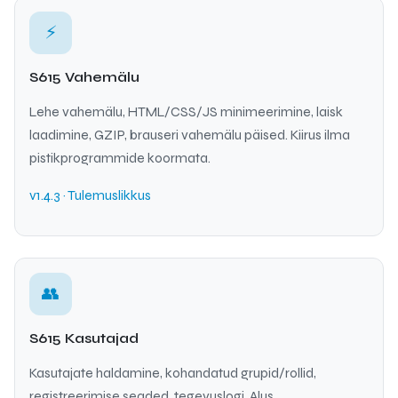
⚡
S615 Vahemälu
Lehe vahemälu, HTML/CSS/JS minimeerimine, laisk
laadimine, GZIP, brauseri vahemälu päised. Kiirus ilma
pistikprogrammide koormata.
v1.4.3 · Tulemuslikkus
👥
S615 Kasutajad
Kasutajate haldamine, kohandatud grupid/rollid,
registreerimise seaded, tegevuslogi. Alus