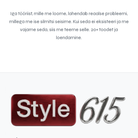
Iga tööriist, mille me loome, lahendab reaalse probleemi,
millega me ise silmitsi seisime. Kui seda ei eksisteeri ja me
vajame seda, siis me teeme selle. 20+ toodet ja
loendamine.