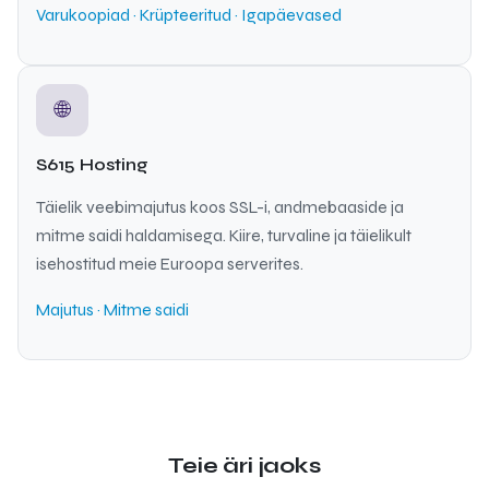
Varukoopiad · Krüpteeritud · Igapäevased
🌐
S615 Hosting
Täielik veebimajutus koos SSL-i, andmebaaside ja
mitme saidi haldamisega. Kiire, turvaline ja täielikult
isehostitud meie Euroopa serverites.
Majutus · Mitme saidi
Teie äri jaoks