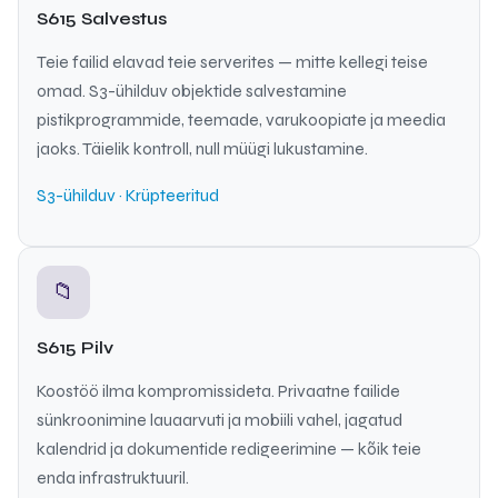
S615 Salvestus
Teie failid elavad teie serverites — mitte kellegi teise
omad. S3-ühilduv objektide salvestamine
pistikprogrammide, teemade, varukoopiate ja meedia
jaoks. Täielik kontroll, null müügi lukustamine.
S3-ühilduv · Krüpteeritud
📁
S615 Pilv
Koostöö ilma kompromissideta. Privaatne failide
sünkroonimine lauaarvuti ja mobiili vahel, jagatud
kalendrid ja dokumentide redigeerimine — kõik teie
enda infrastruktuuril.