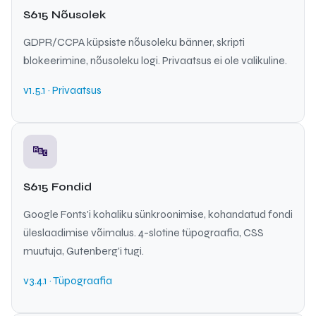
S615 Nõusolek
GDPR/CCPA küpsiste nõusoleku bänner, skripti
blokeerimine, nõusoleku logi. Privaatsus ei ole valikuline.
v1.5.1 · Privaatsus
🔤
S615 Fondid
Google Fonts'i kohaliku sünkroonimise, kohandatud fondi
üleslaadimise võimalus. 4-slotine tüpograafia, CSS
muutuja, Gutenberg'i tugi.
v3.4.1 · Tüpograafia