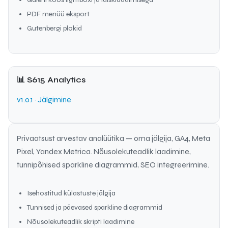
PDF menüü eksport
Gutenbergi plokid
📊 S615 Analytics
v1.0.1 · Jälgimine
Privaatsust arvestav analüütika — oma jälgija, GA4, Meta
Pixel, Yandex Metrica. Nõusolekuteadlik laadimine,
tunnipõhised sparkline diagrammid, SEO integreerimine.
Isehostitud külastuste jälgija
Tunnised ja päevased sparkline diagrammid
Nõusolekuteadlik skripti laadimine