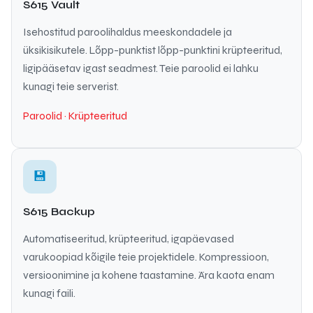
S615 Vault
Isehostitud paroolihaldus meeskondadele ja
üksikisikutele. Lõpp-punktist lõpp-punktini krüpteeritud,
ligipääsetav igast seadmest. Teie paroolid ei lahku
kunagi teie serverist.
Paroolid · Krüpteeritud
💾
S615 Backup
Automatiseeritud, krüpteeritud, igapäevased
varukoopiad kõigile teie projektidele. Kompressioon,
versioonimine ja kohene taastamine. Ära kaota enam
kunagi faili.