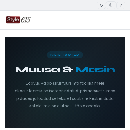
↻
⤢
☾
MEIE TOOTED
Muusa &
Masin
Loovus vajab struktuuri. Iga tööriist meie
ökosüsteemis on iseteenindatud, privaatsust silmas
pidades ja loodud selleks, et saaksite keskenduda
sellele, mis on oluline — tööle endale.