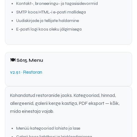
Kontakt-, broneeringu- ja tagasisidevormid
SMTP koos HTML-i e-posti mallidega
Uudiskirjade ja tellijate haldamine
E-posti logi koos oleku jälgimisega
🍽 S615 Menu
v2.9.1 · Restoran
Kohandatud restoranide jaoks. Kategooriad, hinnad,
allergeenid, galerii kerge kastiga, PDF eksport — kõik,
mida einestaja vajab.
Menüü kategooriad lohista ja lase
Galerii koos lightboxi ja laisklaadimisega