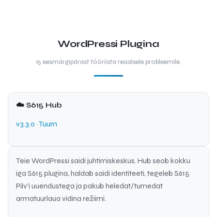
WordPressi Plugina
15 eesmärgipärast tööriista reaalsele probleemile.
☁️ S615 Hub
v3.3.0 · Tuum
Teie WordPressi saidi juhtimiskeskus. Hub seob kokku
iga S615 plugina, haldab saidi identiteeti, tegeleb S615
Pilv'i uuendustega ja pakub heledat/tumedat
armatuurlaua vidina režiimi.