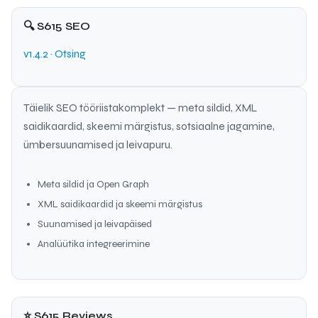
🔍 S615 SEO
v1.4.2 · Otsing
Täielik SEO tööriistakomplekt — meta sildid, XML
saidikaardid, skeemi märgistus, sotsiaalne jagamine,
ümbersuunamised ja leivapuru.
Meta sildid ja Open Graph
XML saidikaardid ja skeemi märgistus
Suunamised ja leivapäised
Analüütika integreerimine
⭐ S615 Reviews