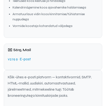
Teenused koos kestuse ja hindadega
Kalendrinägemine koos ajavahemike haldamisega
Armatuurlaua vidin koos kinnitamise/tühistamise
nuppudega
Vormide koostaja kohandatud väljadega
✉️ S615 Mail
v2.19.9 · E-post
Kõik-ühes e-posti platvorm — kontaktivormid, SMTP,
HTML-mallid, uudiskiri, automaatvastused,
järelmeetmed, mitmekeeline tugi. Töötab
broneeringutega kinnituskirjade jaoks.