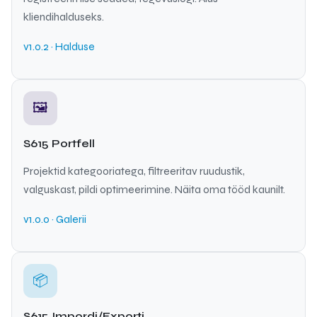
kliendihalduseks.
v1.0.2 · Halduse
🖼
S615 Portfell
Projektid kategooriatega, filtreeritav ruudustik,
valguskast, pildi optimeerimine. Näita oma tööd kaunilt.
v1.0.0 · Galerii
📦
S615 Impordi/Exporti