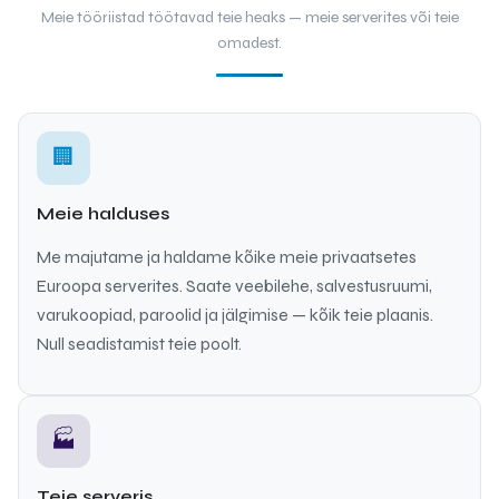
Meie tööriistad töötavad teie heaks — meie serverites või teie
omadest.
🏢
Meie halduses
Me majutame ja haldame kõike meie privaatsetes
Euroopa serverites. Saate veebilehe, salvestusruumi,
varukoopiad, paroolid ja jälgimise — kõik teie plaanis.
Null seadistamist teie poolt.
🏭
Teie serveris