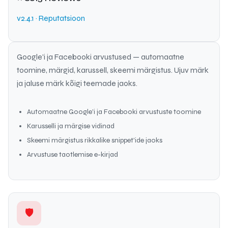
v2.4.1 · Reputatsioon
Google'i ja Facebooki arvustused — automaatne
toomine, märgid, karussell, skeemi märgistus. Ujuv märk
ja jaluse märk kõigi teemade jaoks.
Automaatne Google'i ja Facebooki arvustuste toomine
Karusselli ja märgise vidinad
Skeemi märgistus rikkalike snippet'ide jaoks
Arvustuse taotlemise e-kirjad
🛡