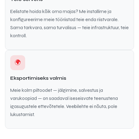
Eelistate hoida kõik oma majas? Me installime ja
konfigureerime meie tööriistad teie enda riistvarale.
Sama tarkvara, sama turvalisus — teie infrastruktuur, teie
kontroll.
🌍
Eksportimiseks valmis
Meie kolm piltoodet — jälgimine, salvestus ja
varukoopiad — on saadaval iseseisvate teenustena
igasugustele ettevõtetele. Veebilehte ei nõuta, pole
lukustamist.