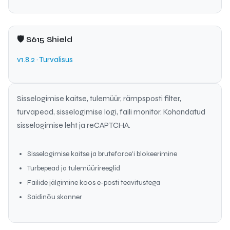
🛡 S615 Shield
v1.8.2 · Turvalisus
Sisselogimise kaitse, tulemüür, rämpsposti filter,
turvapead, sisselogimise logi, faili monitor. Kohandatud
sisselogimise leht ja reCAPTCHA.
Sisselogimise kaitse ja bruteforce'i blokeerimine
Turbepead ja tulemüürireeglid
Failide jälgimine koos e-posti teavitustega
Saidinõu skanner