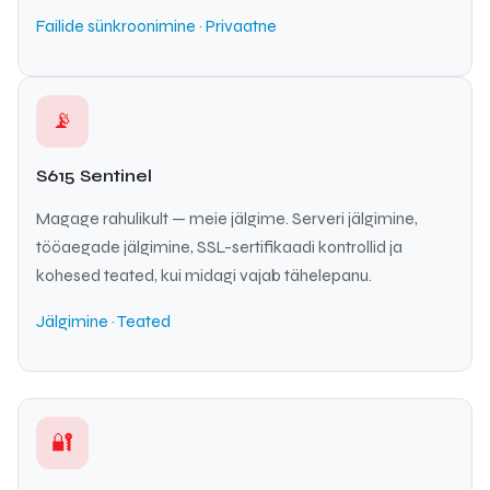
Failide sünkroonimine · Privaatne
📡
S615 Sentinel
Magage rahulikult — meie jälgime. Serveri jälgimine,
tööaegade jälgimine, SSL-sertifikaadi kontrollid ja
kohesed teated, kui midagi vajab tähelepanu.
Jälgimine · Teated
🔐