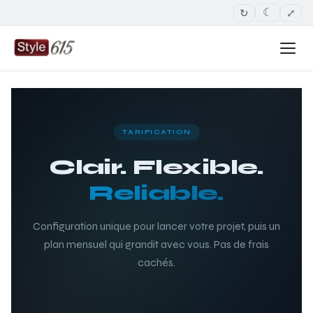
↻
⤢
☾
TARIFICATION
Clair. Flexible.
Reliable.
Configuration unique pour lancer votre projet, puis un
plan mensuel qui grandit avec vous. Pas de frais
cachés.