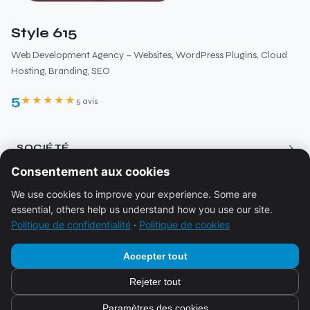
Style 615
Web Development Agency – Websites, WordPress Plugins, Cloud
Hosting, Branding, SEO
5
★★★★★
5 avis
›
SOCIÉTÉ
Consentement aux cookies
À propos
›
RESSOURCES
We use cookies to improve your experience. Some are
Services
essential, others help us understand how you use our site.
Blog
Tarification
›
JURIDIQUE
Politique de confidentialité
·
Politique de cookies
Écosystème
Contact
Mentions légales
Accepter tout
Réservation
Politique de confidentialité
Rejeter tout
FAQ
© 2026
Style 615
Politique de cookies
Paramètres des cookies