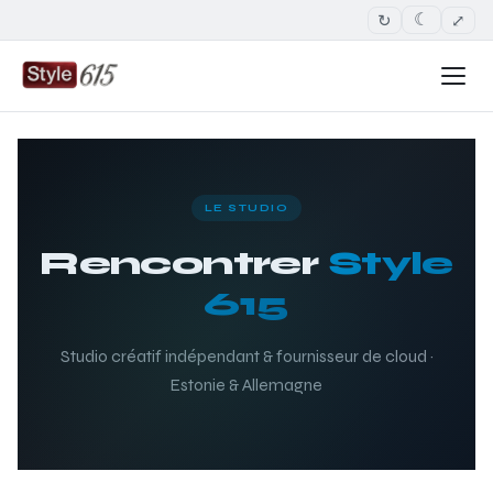
↻
⤢
☾
LE STUDIO
Rencontrer
Style
615
Studio créatif indépendant & fournisseur de cloud ·
Estonie & Allemagne