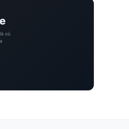
ne
là où
a