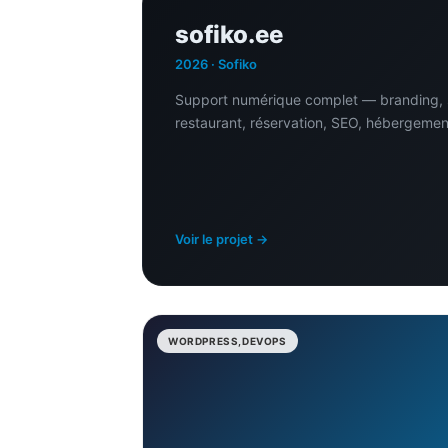
sofiko.ee
2026 · Sofiko
Support numérique complet — branding, 
restaurant, réservation, SEO, hébergemen
Voir le projet →
WORDPRESS,DEVOPS