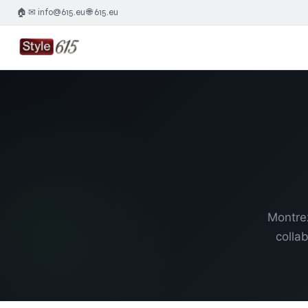
🏠
✉ info@615.eu
🌐 615.eu
·
·
Montrez
colla