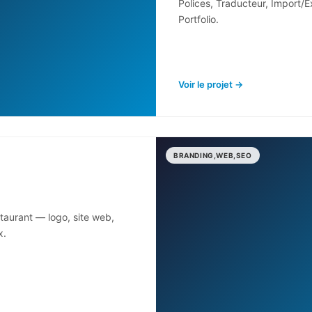
Polices, Traducteur, Import/E
Portfolio.
Voir le projet →
BRANDING,WEB,SEO
taurant — logo, site web,
x.