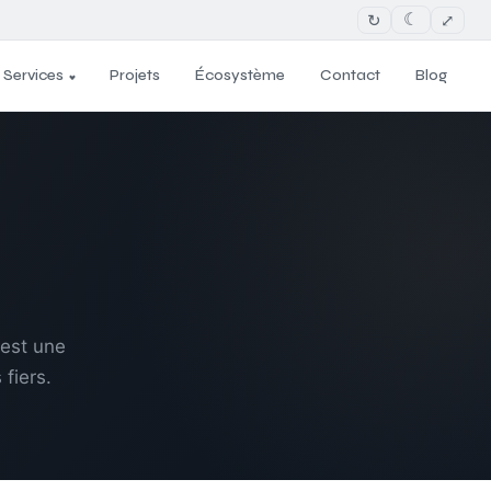
↻
⤢
☾
Services
Projets
Écosystème
Contact
Blog
 est une
fiers.