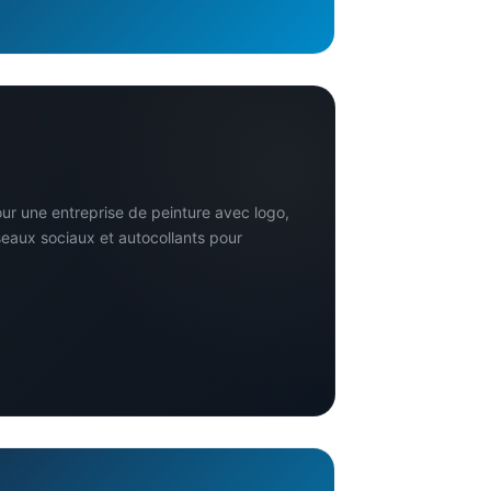
ur une entreprise de peinture avec logo,
éseaux sociaux et autocollants pour