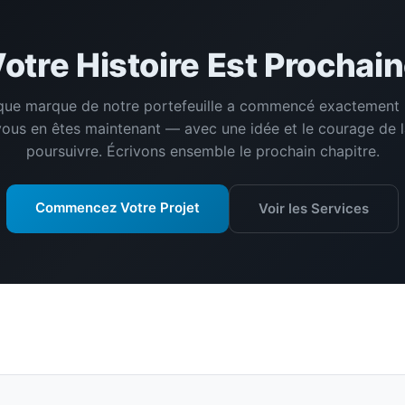
otre Histoire Est Prochai
ue marque de notre portefeuille a commencé exactement 
vous en êtes maintenant — avec une idée et le courage de l
poursuivre. Écrivons ensemble le prochain chapitre.
Commencez Votre Projet
Voir les Services