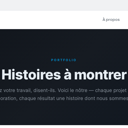
À propos
PORTFOLIO
Histoires à montrer
 votre travail, disent-ils. Voici le nôtre — chaque projet
boration, chaque résultat une histoire dont nous sommes 