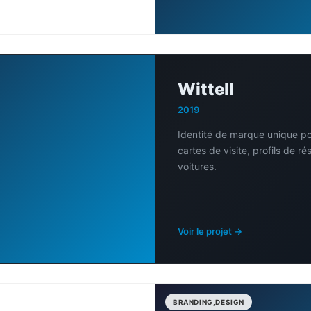
Wittell
2019
Identité de marque unique po
cartes de visite, profils de r
voitures.
Voir le projet →
BRANDING,DESIGN