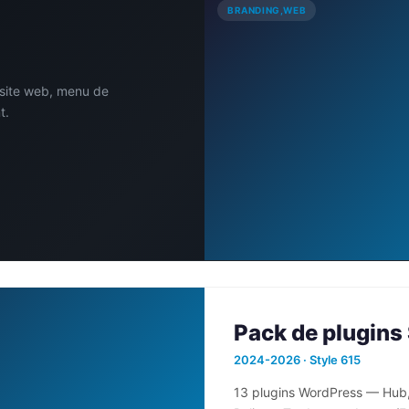
BRANDING,WEB
site web, menu de
t.
Pack de plugins
2024-2026 · Style 615
13 plugins WordPress — Hub,