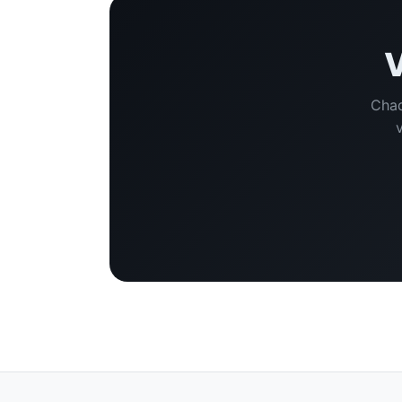
V
Chaq