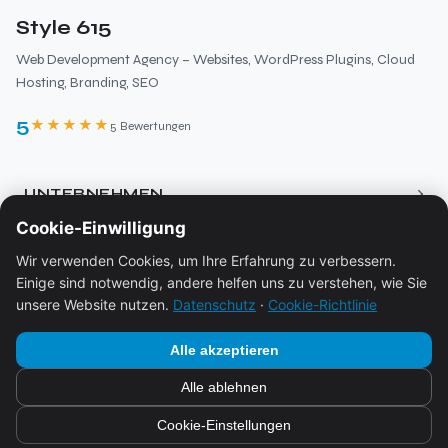
Style 615
Web Development Agency – Websites, WordPress Plugins, Cloud
Hosting, Branding, SEO
5
★★★★★
5 Bewertungen
›
UNTERNEHMEN
Cookie-Einwilligung
Über uns
›
RESSOURCEN
Wir verwenden Cookies, um Ihre Erfahrung zu verbessern.
Leistungen
Einige sind notwendig, andere helfen uns zu verstehen, wie Sie
Blog
Preise
›
RECHTLICHES
unsere Website nutzen.
Datenschutz
·
Cookie-Richtlinie
Ökosystem
Kontakt
Impressum
Alle akzeptieren
Buchung
Datenschutz
Alle ablehnen
FAQ
© 2026
Style 615
Cookie-Richtlinie
Cookie-Einstellungen
Bereitgestellt von
Style 615
Allgemeine Geschäftsbedingungen