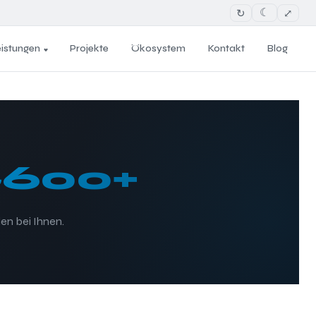
↻
⤢
☾
eistungen
Projekte
Ökosystem
Kontakt
Blog
600+
en bei Ihnen.