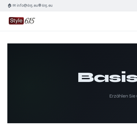
🏠
✉ info@615.eu
🌐 615.eu
·
·
Basis
Erzählen Sie