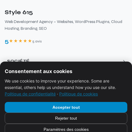
Style 615
Web Development Agency – Websites, WordPress Plugins, Cloud
Hosting, Branding, SEO
5
★★★★★
5 avis
›
SOCIÉTÉ
Consentement aux cookies
À propos
›
RESSOURCES
We use cookies to improve your experience. Some are
Services
essential, others help us understand how you use our site.
Blog
Tarification
›
JURIDIQUE
Politique de confidentialité
·
Politique de cookies
Écosystème
Contact
Mentions légales
Accepter tout
Réservation
Politique de confidentialité
Rejeter tout
FAQ
© 2026
Style 615
Politique de cookies
Paramètres des cookies