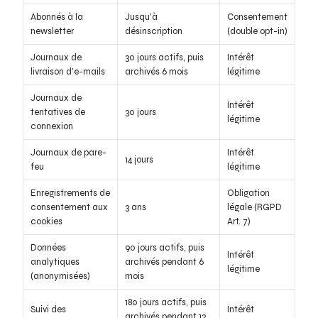
Abonnés à la
Jusqu'à
Consentement
newsletter
désinscription
(double opt-in)
Journaux de
30 jours actifs, puis
Intérêt
livraison d'e-mails
archivés 6 mois
légitime
Journaux de
Intérêt
tentatives de
30 jours
légitime
connexion
Journaux de pare-
Intérêt
14 jours
feu
légitime
Enregistrements de
Obligation
consentement aux
3 ans
légale (RGPD
cookies
Art. 7)
Données
90 jours actifs, puis
Intérêt
analytiques
archivés pendant 6
légitime
(anonymisées)
mois
180 jours actifs, puis
Suivi des
Intérêt
archivés pendant 12